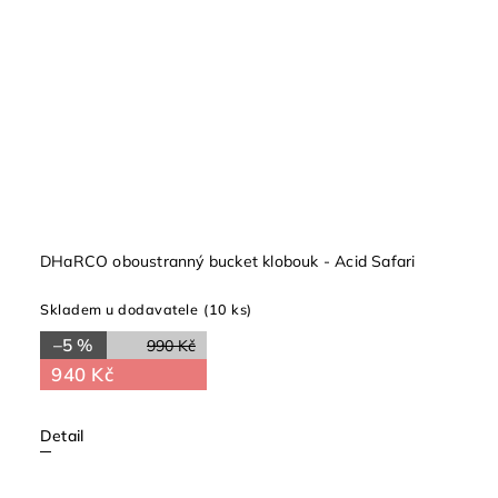
DHaRCO oboustranný bucket klobouk - Acid Safari
Skladem u dodavatele
(10 ks)
–5 %
990 Kč
940 Kč
Detail