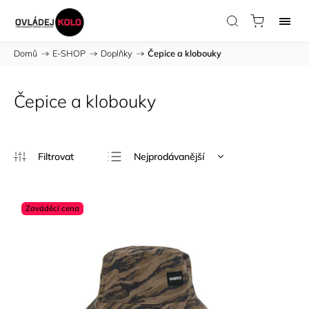
Domů
/
E-SHOP
/
Doplňky
/
Čepice a klobouky
Čepice a klobouky
Nejprodávanější
Nejlevnější
Nejdražší
Zaváděcí cena
Abecedně