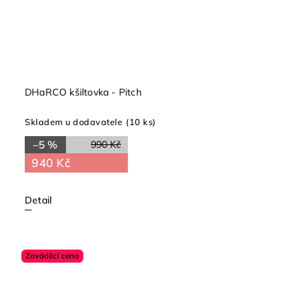
DHaRCO kšiltovka - Pitch
Skladem u dodavatele
(10 ks)
–5 %
990 Kč
940 Kč
Detail
Zaváděcí cena