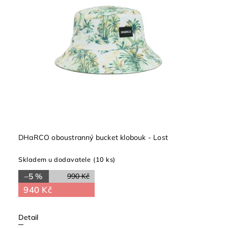
DHaRCO oboustranný bucket klobouk - Lost
Skladem u dodavatele
(10 ks)
–5 %
990 Kč
940 Kč
Detail