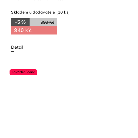
Skladem u dodavatele
(10 ks)
–5 %
990 Kč
940 Kč
Detail
Zaváděcí cena