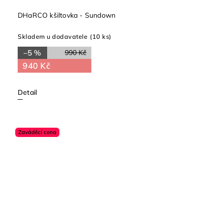
DHaRCO kšiltovka - Sundown
Skladem u dodavatele
(10 ks)
–5 %
990 Kč
940 Kč
Detail
Zaváděcí cena