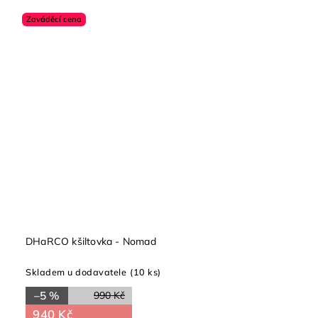
Zaváděcí cena
DHaRCO kšiltovka - Nomad
Skladem u dodavatele
(10 ks)
–5 %
990 Kč
940 Kč