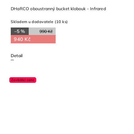
DHaRCO oboustranný bucket klobouk - Infrared
Skladem u dodavatele
(10 ks)
–5 %
990 Kč
940 Kč
Detail
Zaváděcí cena