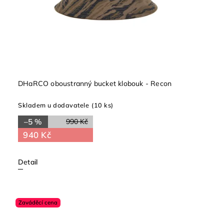
DHaRCO oboustranný bucket klobouk - Recon
Skladem u dodavatele
(10 ks)
–5 %
990 Kč
940 Kč
Detail
Zaváděcí cena