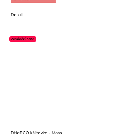
Detail
Zaváděcí cena
DHaRCO kšiltovka - Moss