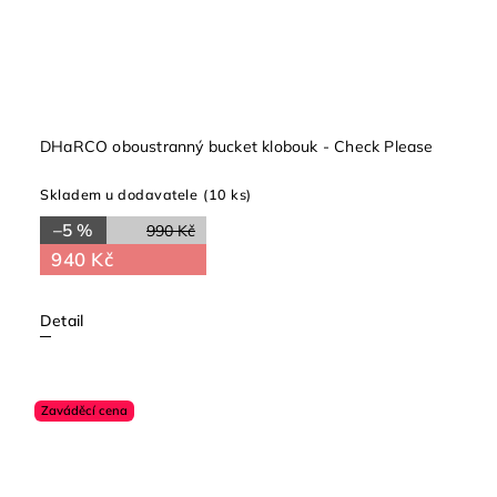
DHaRCO oboustranný bucket klobouk - Check Please
Skladem u dodavatele
(10 ks)
–5 %
990 Kč
940 Kč
Detail
Zaváděcí cena