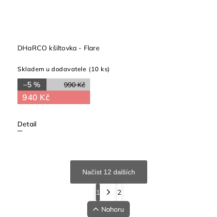
DHaRCO kšiltovka - Flare
Skladem u dodavatele
(10 ks)
–5 %
990 Kč
940 Kč
Detail
Načíst 12 dalších
1
2
Nahoru