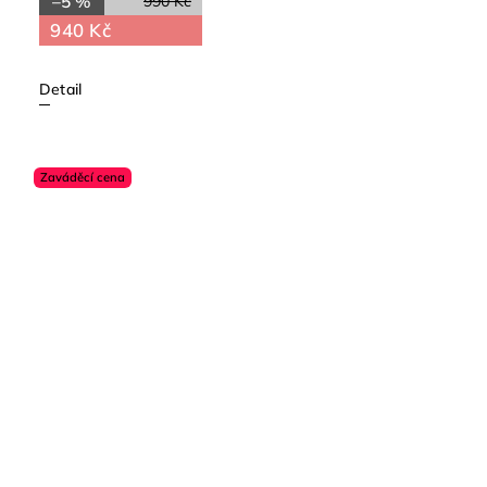
–5 %
990 Kč
940 Kč
Detail
Zaváděcí cena