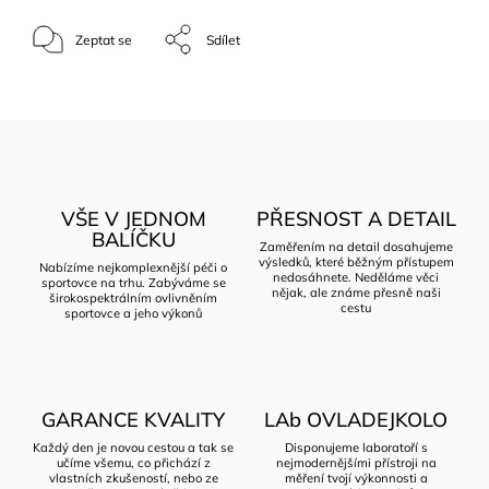
Zeptat se
Sdílet
VŠE V JEDNOM
PŘESNOST A DETAIL
BALÍČKU
Zaměřením na detail dosahujeme
výsledků, které běžným přístupem
Nabízíme nejkomplexnější péči o
nedosáhnete. Neděláme věci
sportovce na trhu. Zabýváme se
nějak, ale známe přesně naši
širokospektrálním ovlivněním
cestu
sportovce a jeho výkonů
GARANCE KVALITY
LAb OVLADEJKOLO
Každý den je novou cestou a tak se
Disponujeme laboratoří s
učíme všemu, co přichází z
nejmodernějšími přístroji na
vlastních zkušeností, nebo ze
měření tvojí výkonnosti a