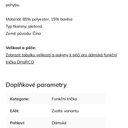
pohybu.
Materiál: 85% polyester, 15% bavlna
Typ tkaniny: pletená
Země původu: Čína
Velikost a péče:
Zobrazit tabulku velikostí a pokyny k péči pro dámská funkční
trička DHaRCO
Doplňkové parametry
Kategorie
:
Funkční trička
EAN
:
Zvolte variantu
Pohlaví
:
Dámské