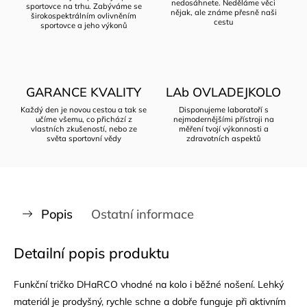
nedosáhnete. Neděláme věci
sportovce na trhu. Zabýváme se
nějak, ale známe přesně naši
širokospektrálním ovlivněním
cestu
sportovce a jeho výkonů
GARANCE KVALITY
LAb OVLADEJKOLO
Každý den je novou cestou a tak se
Disponujeme laboratoří s
učíme všemu, co přichází z
nejmodernějšími přístroji na
vlastních zkušeností, nebo ze
měření tvojí výkonnosti a
světa sportovní vědy
zdravotních aspektů
Popis
Ostatní informace
Detailní popis produktu
Funkční tričko DHaRCO vhodné na kolo i běžné nošení. Lehký
materiál je prodyšný, rychle schne a dobře funguje při aktivním