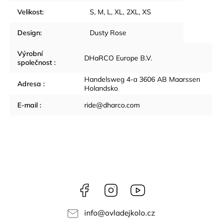
Velikost
:
S, M, L, XL, 2XL, XS
Design
:
Dusty Rose
Výrobní
DHaRCO Europe B.V.
společnost
:
Handelsweg 4-a 3606 AB Maarssen
Adresa
:
Holandsko
E-mail
:
ride@dharco.com
Facebook
Instagram
YouTube
info
@
ovladejkolo.cz