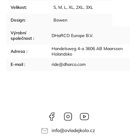
Velikost
:
S, M, L, XL, 2XL, 3XL
Design
:
Bowen
Výrobní
DHaRCO Europe B.V.
společnost
:
Handelsweg 4-a 3606 AB Maarssen
Adresa
:
Holandsko
E-mail
:
ride@dharco.com
Facebook
Instagram
YouTube
info
@
ovladejkolo.cz