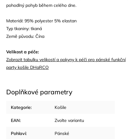
pohodlný pohyb během celého dne.
Materiál: 95% polyester 5% elastan
Typ tkaniny: tkaná
Země původu: Čína
Velikost a péče:
Zobrazit tabulku velikostí a pokyny k péči pro pánské funkční
party košile DHaRCO
Doplňkové parametry
Kategorie
:
Košile
EAN
:
Zvolte variantu
Pohlaví
:
Pánské