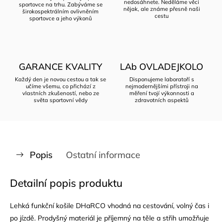
nedosáhnete. Neděláme věci
sportovce na trhu. Zabýváme se
nějak, ale známe přesně naši
širokospektrálním ovlivněním
cestu
sportovce a jeho výkonů
GARANCE KVALITY
LAb OVLADEJKOLO
Každý den je novou cestou a tak se
Disponujeme laboratoří s
učíme všemu, co přichází z
nejmodernějšími přístroji na
vlastních zkušeností, nebo ze
měření tvojí výkonnosti a
světa sportovní vědy
zdravotních aspektů
Popis
Ostatní informace
Detailní popis produktu
Lehká funkční košile DHaRCO vhodná na cestování, volný čas i
po jízdě. Prodyšný materiál je příjemný na těle a střih umožňuje