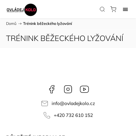
Domů
/
Trénink běžeckého lyžování
TRÉNINK BĚŽECKÉHO LYŽOVÁNÍ
Facebook
Instagram
YouTube
info
@
ovladejkolo.cz
+420 732 610 152